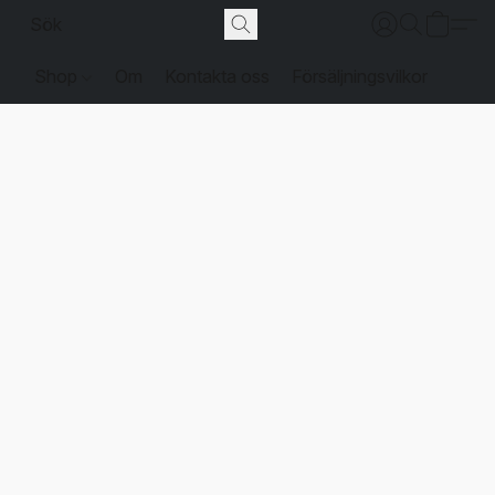
Shop
Om
Kontakta oss
Försäljningsvilkor