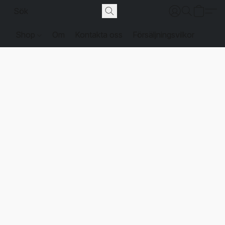
Shop
Om
Kontakta oss
Försäljningsvilkor