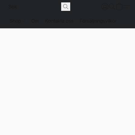
Shop
Om
Kontakta oss
Försäljningsvilkor