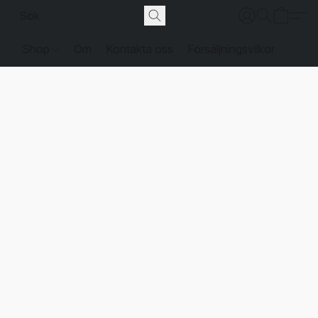
Shop
Om
Kontakta oss
Försäljningsvilkor