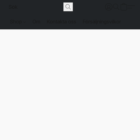
Shop
Om
Kontakta oss
Försäljningsvilkor