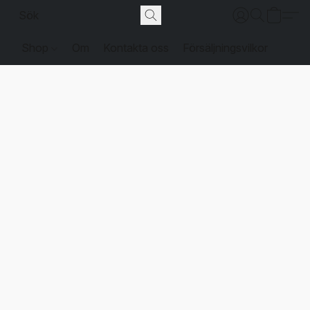
Shop
Om
Kontakta oss
Försäljningsvilkor