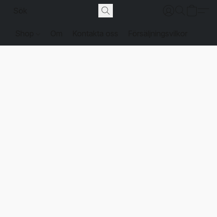
Shop
Om
Kontakta oss
Försäljningsvilkor