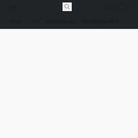
Shop
Om
Kontakta oss
Försäljningsvilkor