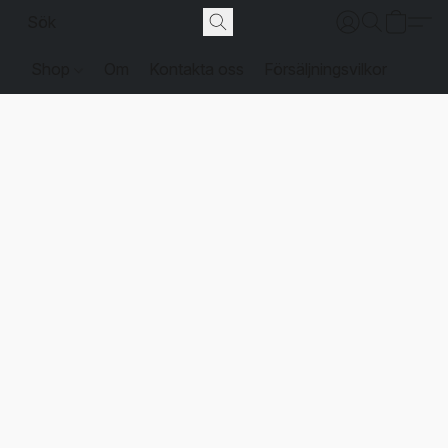
Shop
Om
Kontakta oss
Försäljningsvilkor