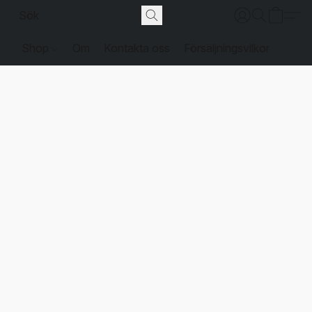
Shop
Om
Kontakta oss
Försäljningsvilkor