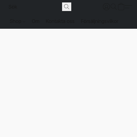
Shop
Om
Kontakta oss
Försäljningsvilkor