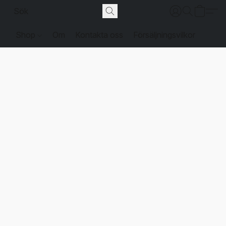
Shop
Om
Kontakta oss
Försäljningsvilkor