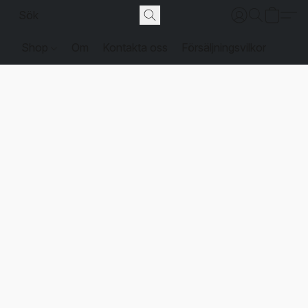
Shop
Om
Kontakta oss
Försäljningsvilkor