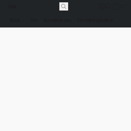
Shop
Om
Kontakta oss
Försäljningsvilkor