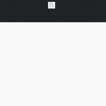
Shop
Om
Kontakta oss
Försäljningsvilkor