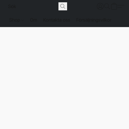
Shop
Om
Kontakta oss
Försäljningsvilkor