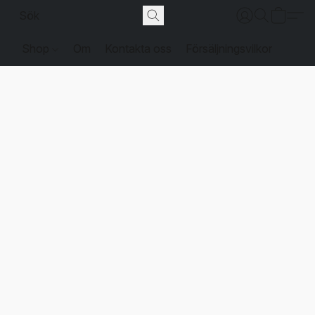
Shop
Om
Kontakta oss
Försäljningsvilkor