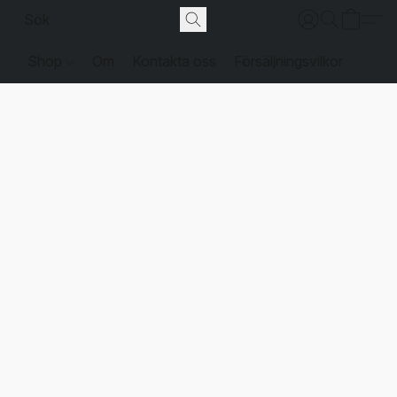
Shop
Om
Kontakta oss
Försäljningsvilkor