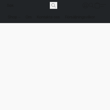
Shop
Om
Kontakta oss
Försäljningsvilkor